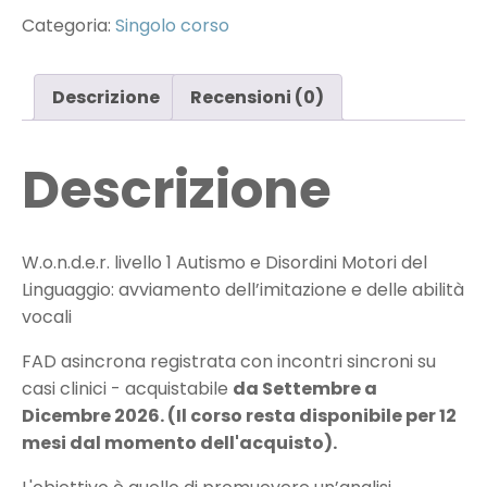
€190.00.
€122.00.
Autismo
Categoria:
Singolo corso
e
Disordini
Motori
del
Descrizione
Recensioni (0)
linguaggio
Neolaureati
(no
Descrizione
ECM)
quantità
W.o.n.d.e.r. livello 1
A
utismo e
D
isordini
M
otori del
L
inguaggio:
avviamento dell’imitazione e delle abilità
vocali
FAD asincrona registrata con incontri sincroni su
casi clinici -
acquistabile
da Settembre a
Dicembre 2026. (Il corso resta disponibile per 12
mesi dal momento dell'acquisto).