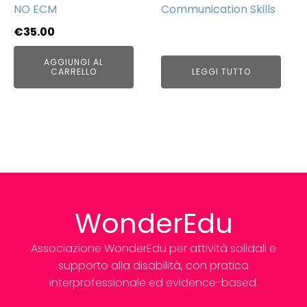
NO ECM
Communication Skills
€
35.00
AGGIUNGI AL
CARRELLO
LEGGI TUTTO
WonderEdu
Associazione WonderEdu per attività solidali e
supporto alla disabilità, con pratica
interprofessionale ed evidence-based.