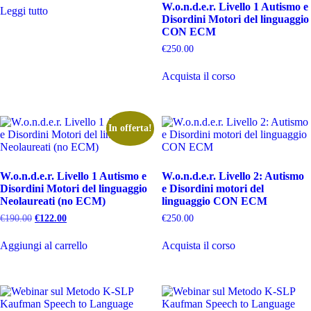
W.o.n.d.e.r. Livello 1 Autismo e
Leggi tutto
Disordini Motori del linguaggio
CON ECM
€
250.00
Acquista il corso
In offerta!
W.o.n.d.e.r. Livello 1 Autismo e
W.o.n.d.e.r. Livello 2: Autismo
Disordini Motori del linguaggio
e Disordini motori del
Neolaureati (no ECM)
linguaggio CON ECM
Il
Il
€
190.00
€
122.00
€
250.00
prezzo
prezzo
originale
attuale
Aggiungi al carrello
Acquista il corso
era:
è:
€190.00.
€122.00.