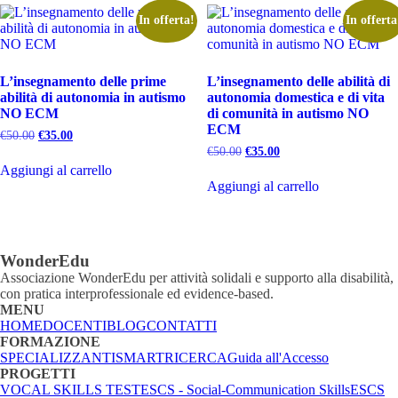
In offerta!
In offerta
L’insegnamento delle prime
L’insegnamento delle abilità di
abilità di autonomia in autismo
autonomia domestica e di vita
NO ECM
di comunità in autismo NO
ECM
Il
Il
€
50.00
€
35.00
prezzo
prezzo
Il
Il
€
50.00
€
35.00
originale
attuale
prezzo
prezzo
Aggiungi al carrello
era:
è:
originale
attuale
Aggiungi al carrello
€50.00.
€35.00.
era:
è:
€50.00.
€35.00.
WonderEdu
Associazione WonderEdu per attività solidali e supporto alla disabilità,
con pratica interprofessionale ed evidence-based.
MENU
HOME
DOCENTI
BLOG
CONTATTI
FORMAZIONE
SPECIALIZZANTI
SMART
RICERCA
Guida all'Accesso
PROGETTI
VOCAL SKILLS TEST
ESCS - Social-Communication Skills
ESCS