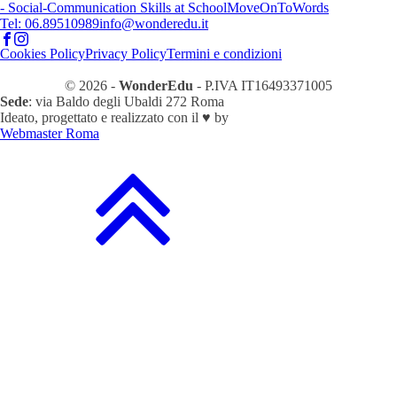
- Social-Communication Skills at School
MoveOnToWords
Tel: 06.89510989
info@wonderedu.it
Cookies Policy
Privacy Policy
Termini e condizioni
© 2026 -
WonderEdu
- P.IVA IT16493371005
Sede
: via Baldo degli Ubaldi 272 Roma
Ideato, progettato e realizzato con il ♥ by
Webmaster Roma