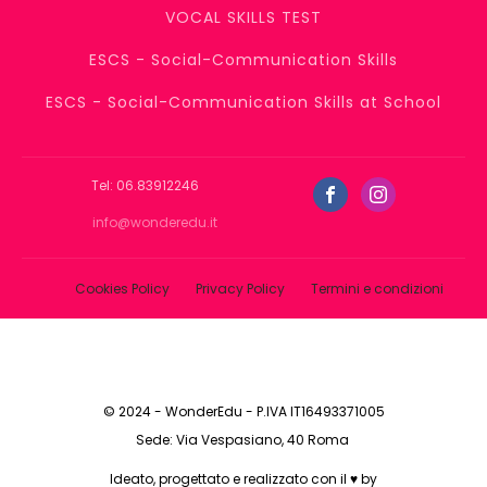
VOCAL SKILLS TEST
ESCS - Social-Communication Skills
ESCS - Social-Communication Skills at School
Tel: 06.83912246
info@wonderedu.it
Cookies Policy
Privacy Policy
Termini e condizioni
© 2024 - WonderEdu - P.IVA IT16493371005
Sede: Via Vespasiano, 40 Roma
Ideato, progettato e realizzato con il ♥ by