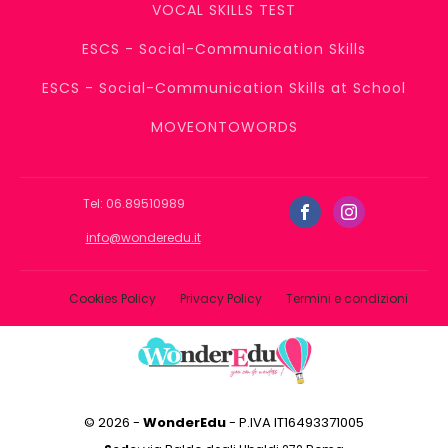
VOCAL SKILLS TEST
ESCS - Social-Communication Skills
ESCS - Social-Communication Skills at School
MOVEONTOWORDS
Tel: 06.89510989
info@wonderedu.it
Cookies Policy
Privacy Policy
Termini e condizioni
© 2026 -
WonderEdu
- P.IVA IT16493371005