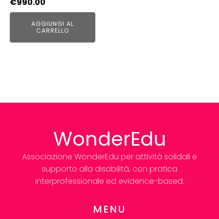
€
990.00
AGGIUNGI AL
CARRELLO
WonderEdu
Associazione WonderEdu per attività solidali e
supporto alla disabilità, con pratica
interprofessionale ed evidence-based.
MENU