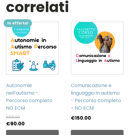
correlati
In offerta!
Autonomie
Comunicazione e
nell’autismo -
linguaggio in autismo
Percorso completo
- Percorso completo
NO ECM
- NO ECM
€
120.00
€
150.00
Il
Il
€
90.00
prezzo
prezzo