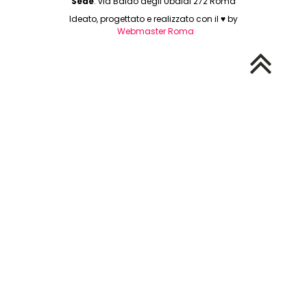
Sede
: via Baldo degli Ubaldi 272 Roma
Ideato, progettato e realizzato con il ♥ by
Webmaster Roma