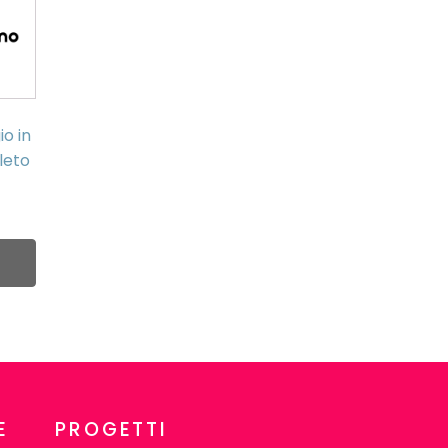
o in
leto
E
PROGETTI