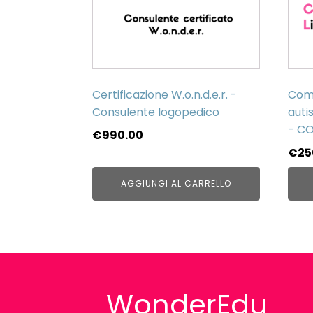
Certificazione W.o.n.d.e.r. -
Comu
Consulente logopedico
auti
- C
€
990.00
€
25
AGGIUNGI AL CARRELLO
WonderEdu