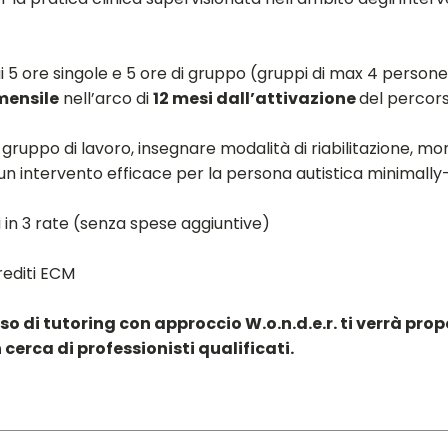
cui 5 ore singole e 5 ore di gruppo (gruppi di max 4 person
mensile
nell’arco di
12 mesi dall’attivazione
del percors
 gruppo di lavoro, insegnare modalità di riabilitazione, mo
un intervento efficace per la persona autistica minimally
li in 3 rate (senza spese aggiuntive)
crediti ECM
 di tutoring con approccio W.o.n.d.e.r. ti verrà pro
n cerca di professionisti qualificati.