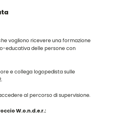
ata
i che vogliono ricevere una formazione
ico-educativa delle persone con
ore e collega logopedista sulle
.
accedere al percorso di supervisione.
cio W.o.n.d.e.r.: