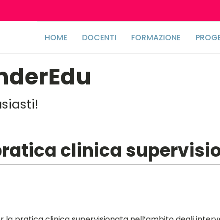
HOME
DOCENTI
FORMAZIONE
PROGE
nderEdu
iasti!
pratica clinica supervisio
 la pratica clinica supervisionata nell’ambito degli interve