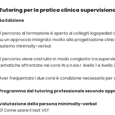
Tutoring per la pratica clinica supervision
5a Edizione
Il percorso di formazione è aperto ai colleghi logopedist
su un approccio integrato rivolto alla progettazione clin
autismo minimally-verbal.
Il percorso viene costruito in modo congiunto tra supervis
tematiche affrontate nei corsi W.o.n.d.e.r. livello 1 e livello 2
Aver frequentato i due corsi è condizione necessaria per 
Programma del tutoring professionale secondo approc
Valutazione della persona minimally-verbal
01 Come usare il test VST