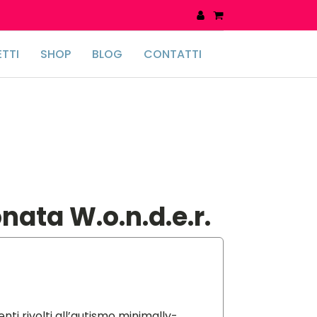
TTI
SHOP
BLOG
CONTATTI
nata W.o.n.d.e.r.
nti rivolti all’autismo minimally-