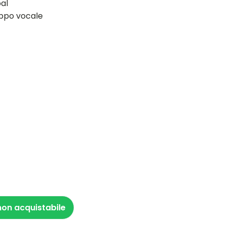
bal
uppo vocale
on acquistabile