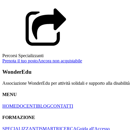
Percorsi Specializzanti
Prenota il tuo posto
Ancora non acquistabile
WonderEdu
Associazione WonderEdu per attività solidali e supporto alla disabilità
MENU
HOME
DOCENTI
BLOG
CONTATTI
FORMAZIONE
SPECIALIZZANTI
SMART
RICERCA
Guida all'Accesso