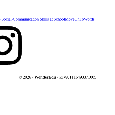
 Social-Communication Skills at School
MoveOnToWords
© 2026 -
WonderEdu
- P.IVA IT16493371005