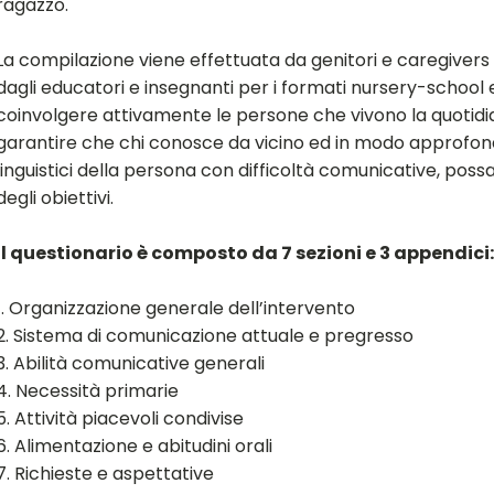
ragazzo.
La compilazione viene effettuata da genitori e caregiver
dagli educatori e insegnanti per i formati nursery-school e
coinvolgere attivamente le persone che vivono la quotidi
garantire che chi conosce da vicino ed in modo approfondi
linguistici della persona con difficoltà comunicative, poss
degli obiettivi.
Il questionario è composto da 7 sezioni e 3 appendici:
1. Organizzazione generale dell’intervento
2. Sistema di comunicazione attuale e pregresso
3. Abilità comunicative generali
4. Necessità primarie
5. Attività piacevoli condivise
6. Alimentazione e abitudini orali
7. Richieste e aspettative