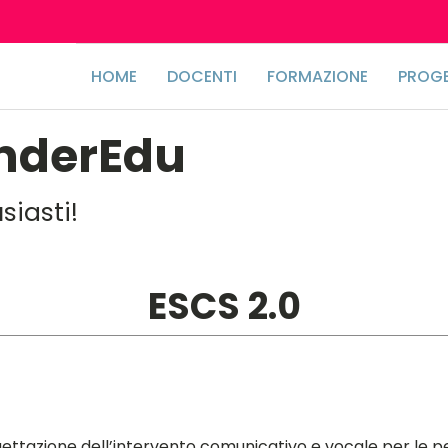
HOME
DOCENTI
FORMAZIONE
PROGE
nderEdu
iasti!
ESCS 2.0
gettazione dell’intervento comunicativo e vocale per le 