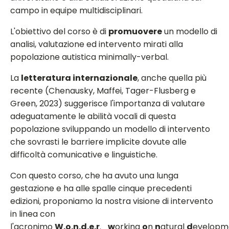
campo in equipe multidisciplinari.
L'obiettivo del corso è di
promuovere
un modello di
analisi, valutazione ed intervento mirati alla
popolazione autistica minimally-verbal.
La
letteratura internazionale
, anche quella più
recente (Chenausky, Maffei, Tager-Flusberg e
Green, 2023) suggerisce l'importanza di valutare
adeguatamente le abilità vocali di questa
popolazione sviluppando un modello di intervento
che sovrasti le barriere implicite dovute alle
difficoltà comunicative e linguistiche.
Con questo corso, che ha avuto una lunga
gestazione e ha alle spalle cinque precedenti
edizioni, proponiamo la nostra visione di intervento
in linea con
l'acronimo
W.o.n.d.e.r
._
w
orking
o
n
n
atural
d
evelopm